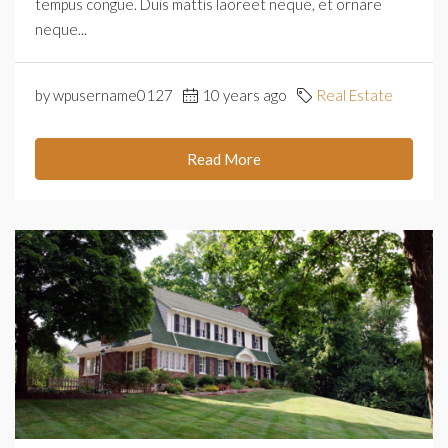
tempus congue. Duis mattis laoreet neque, et ornare
neque...
by wpusername0127
10 years ago
Real Estate
Read More