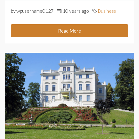
by wpusername0127
10 years ago
Business
Read More