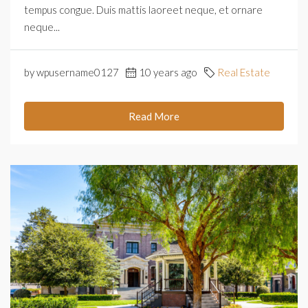
tempus congue. Duis mattis laoreet neque, et ornare
neque...
by wpusername0127
10 years ago
Real Estate
Read More