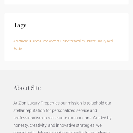
Tags
Apartment
Business Development
House for families
Houzez
Luxury
Real
Estate
About Site
At Zion Luxury Properties our mission is to uphold our
stellar reputation for personalized service and
professionalism in real estate transactions. Guided by
honesty, creativity, and innovative strategies, we
consistently deliver exceptional results for our clients.