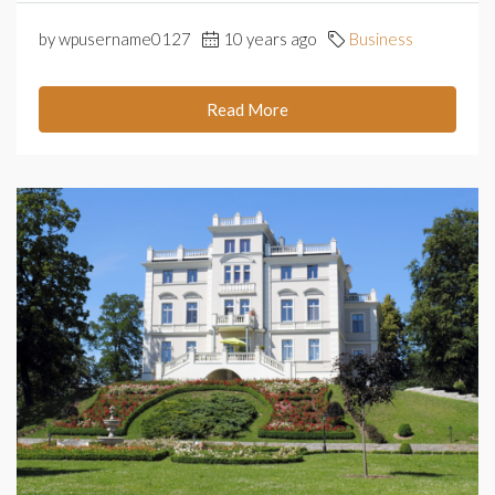
by wpusername0127
10 years ago
Business
Read More