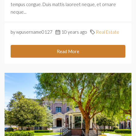
tempus congue. Duis mattis laoreet neque, et ornare
neque...
by wpusername0127
10 years ago
Real Estate
Read More