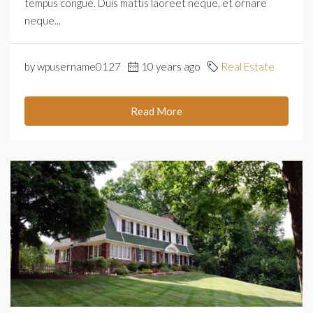
tempus congue. Duis mattis laoreet neque, et ornare
neque...
by wpusername0127
10 years ago
Real Estate
Read More